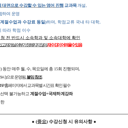
 대면으로 수강할 수 있는 영어 진행
교과목
개설
,
포함하여
운영
계절수업과 수강료 동일
)
하며
,
학점교류 국내 타 대학
,
 따라 학점 이수
청 전 반드시 소속학과 및 소속대학에 확인
있고
,
재개설 여부가 정해지지 않아
,
재수강이 어려울 수 있음
금
)
동안 매주 월
,
수
,
목요일에 총
15
회 진행되며
,
9
시
)
으로 운영됨,
붙임 참조
ISP
홈페이지에서 교과목별 시간표 확인 필수
 선택 불가능하고
계절수업
+
국제하계강좌
제한
●
(
중요
)
수강신청 시 유의사항
●