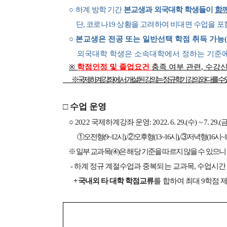
○
하계 방학 기간
본교생과 외국대학 학생들이
함께
​
단
,
코로나
19
상황을 고려하여 비대면 수업을 
○
본교생은 전공 또는 일반선택 학점 취득 가능
(
​
외국대학 학생은 소속대학에서 정하는 기준에
※
학점인정 및 졸업요건
충족 여부 관련
,
수강신
※
국제하계강좌에서 개설된 강의는 정규학기 강의와 다를 수 
□
수업 운영
○
2022
국제하계강좌 운영
: 2022. 6. 29.(
수
) ~ 7. 29.(
​
①
오전형
(9~12
시
),
②
오후형
(13~16
시
),
③
저녁형
(16
시
~1
※
일부 교과목
(
④
)
은 해당 기준을 따르지 않을 수 있으니
-
하계 정규 계절수업과 중복되는 교과목
,
수업시간
​
+
국내외 타 대학 학점교류
를 합하여 최대
9
학점 