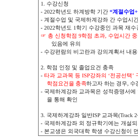
1.
수강신청
- 2022
학년도 하계방학 기간
“
계절수업
+
-
계절수업 및 국제하계강좌 간 수업시
-
2022
학년도
1
학기 수강중인 과목 재수
☞
총 신청학점
9
학점 초과
,
수업시간 중
있음에 유의
-
수강편람의 비고란과 강의계획서 내용을
2.
학점 인정 및 졸업요건 충족
-
타과 교과목 등
ISP
강좌의
‘
전공선택
’
학점요건을 충족
하고자 하는 경우
,
수
-
국제하계강좌 교과목은 성적증명서에
을 통해 확인
3.
국제하계강좌 일반
ISP
교과목
(Track 2
-
국제하계강좌 외 정규학기에는 개설
-
본교생은 외국대학 학생 수강신청이 먼