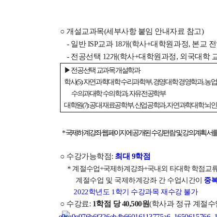
○ 개설교과목(세부사항 붙임 안내자료 참고)
- 일반 ISP교과 18개(학사+대학원과정, 본교 
- 전공선택 12개(학사+대학원과정, 외국대학 교
▶ 전공선택 교과목 개설학과
학사(5): 자연과학대학 수리과학부, 경영대학 경영학과, 
수의과대학 수의학과, 자유전공학부
대학원(7): 공대 재료공학부, 산업공학과, 자연과학대학 
*
국제하계강좌 웹페이지
에 공개된 수강편람 및 강의계획서를 
○ 수강가능학점:
최대 9학점
* 계절수업+국제하계강좌+국내외 타대학 학점교류
계
절수업 및 국제하계강좌 간 수업시간이
중복
2022학년도 1학기 수강과목 재수강 불가
○ 수강료:
1학점 당 40,500원
(학사과 정규 계절수