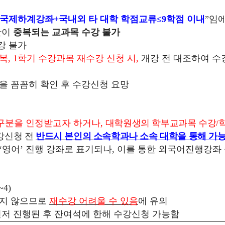
국제하계강좌
+
국내외 타 대학 학점교류
≤
9
학점 이내
”
임에
간이
중복되는 교과목 수강 불가
강 불가
복
, 1
학기 수강과목 재수강 신청 시
,
개강 전 대조하여 수
 꼼꼼히 확인 후 수강신청 요망
구분을 인정받고자 하거나
,
대학원생의 학부교과목 수강
/
강신청 전
반드시 본인의
소속학과나 소속 대학을 통해 가능
‘
영어
’
진행 강좌로 표기되나
,
이를 통한 외국어진행강좌
~4)
되지 않으므로
재수강 어려울 수 있음
에 유의
저 진행된 후 잔여석에 한해 수강신청 가능함