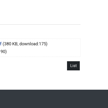
f
(380 KB, download:175)
190)
List